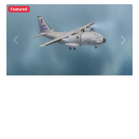
Featured
Previous
Next
Alenia C-27J Spartan (*)
FS-9 Aerei Gratis
27 Aprile 2003
Leggi tutto …
Featured