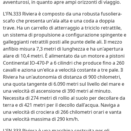
avventurosi, in quanto apre ampi orizzonti di viaggio.
L'FN.333 Riviera è composto da una robusta fusoliera-
scafo che presenta un'ala alta e una coda a doppia
trave. Ha un carrello di atterraggio a triciclo retrattile,
un sistema di propulsione a configurazione spingente e
galleggianti retrattili posti alle punte delle ali. Il mezzo
anfibio misura 7,3 metri di lunghezza e ha un'apertura
alare di 10,4 metri. È alimentato da un motore a pistoni
Continental IO-470-P a 6 cilindri che produce fino a 260
cavalli e aziona un'elica a velocità costante a tre pale. Il
Riviera ha un'autonomia di distanza di 900 chilometri,
una quota tangente di 6.090 metri sul livello del mare e
una velocità di ascensione di 390 metri al minuto.
Necessita di 274 metri di rollio al suolo per decollare da
terra e di 421 metri per il decollo dall'acqua. Naviga a
una velocità di crociera di 266 chilometri orari e vanta
una velocità massima di 290 km/h.
L'FN.333 Riviera è una macchina costruita per gli